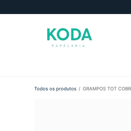
Pular para o conteúdo
Início
Loja
Entre em contato
Todos os produtos
GRAMPOS TOT COBR