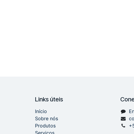
Links úteis
Cone
Início
En
Sobre nós
c
Produtos
+
Serviços