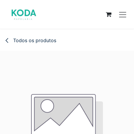
Pular para o conteúdo
Todos os produtos