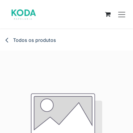
Pular para o conteúdo
Todos os produtos