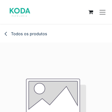
Pular para o conteúdo
Todos os produtos