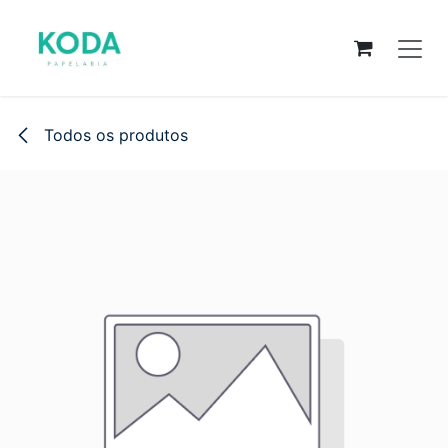
Pular para o conteúdo
Todos os produtos