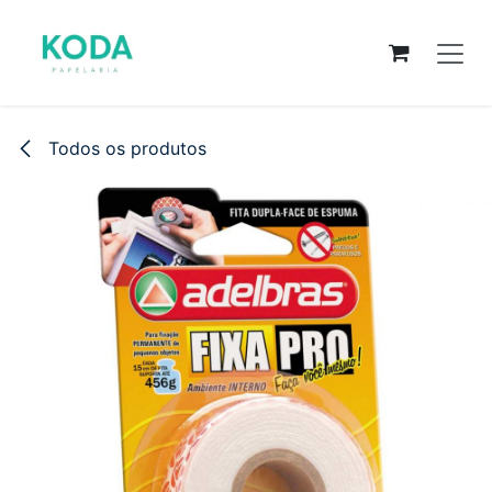
Pular para o conteúdo
Todos os produtos