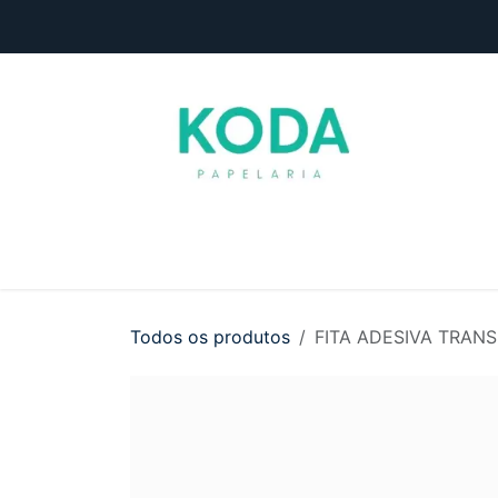
Pular para o conteúdo
Início
Loja
Entre em contato
Todos os produtos
FITA ADESIVA TRA