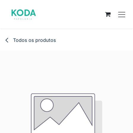
Pular para o conteúdo
Todos os produtos