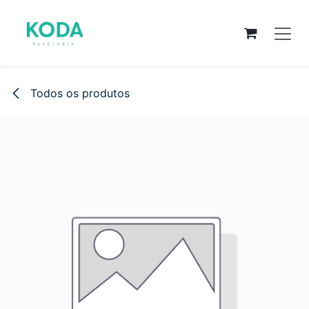
Pular para o conteúdo
Todos os produtos