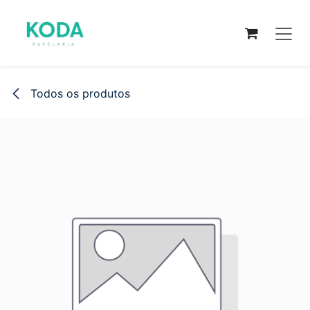
Pular para o conteúdo
Todos os produtos