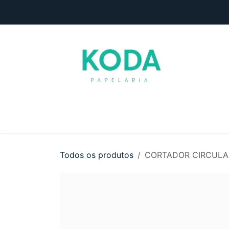
Pular para o conteúdo
Início
Loja
Entre em contato
Todos os produtos
CORTADOR CIRCULAR