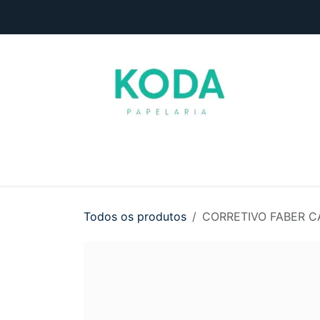
Pular para o conteúdo
Início
Loja
Entre em contato
Todos os produtos
CORRETIVO FABER C