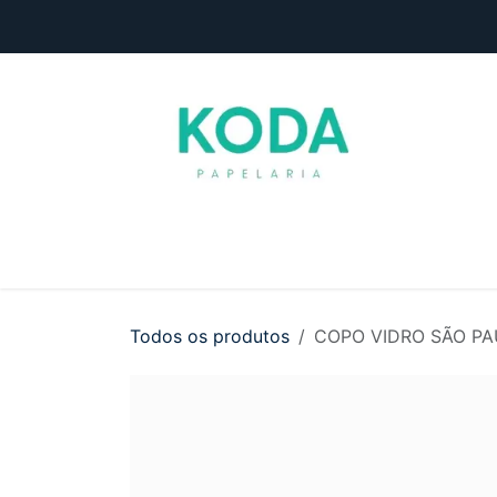
Pular para o conteúdo
Início
Loja
Entre em contato
Todos os produtos
COPO VIDRO SÃO P