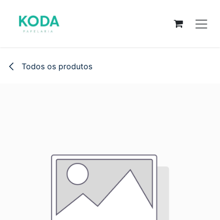
Pular para o conteúdo
Todos os produtos