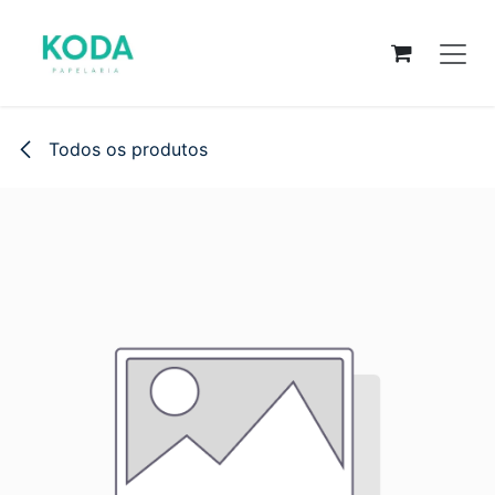
Pular para o conteúdo
Todos os produtos