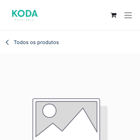
Pular para o conteúdo
Todos os produtos