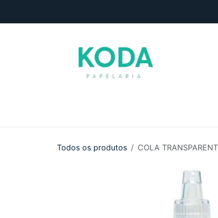
Pular para o conteúdo
Início
Loja
Entre em contato
Todos os produtos
COLA TRANSPARENTE