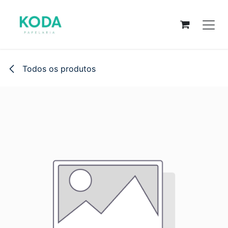
Pular para o conteúdo
Todos os produtos