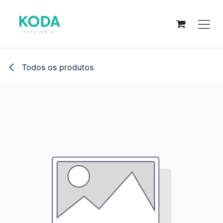
Pular para o conteúdo
Todos os produtos