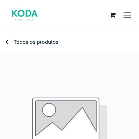
Pular para o conteúdo
Todos os produtos