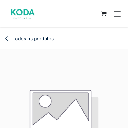
Pular para o conteúdo
Todos os produtos