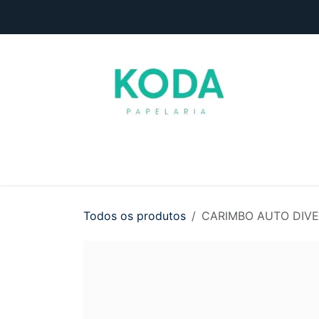
Pular para o conteúdo
Início
Loja
Entre em contato
Todos os produtos
CARIMBO AUTO DIV