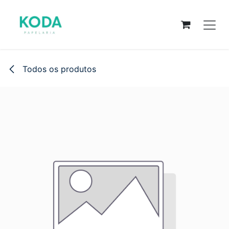
Pular para o conteúdo
Todos os produtos