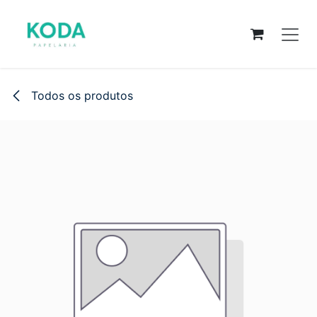
Pular para o conteúdo
Todos os produtos