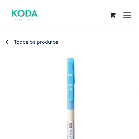
Pular para o conteúdo
Todos os produtos