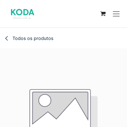
Pular para o conteúdo
Todos os produtos