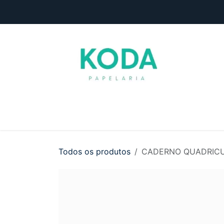
Pular para o conteúdo
Início
Loja
Entre em contato
Todos os produtos
CADERNO QUADRICU