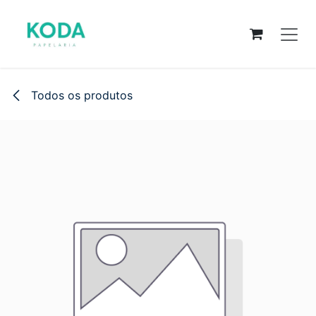
Pular para o conteúdo
Todos os produtos