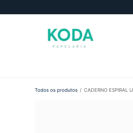
Pular para o conteúdo
Início
Loja
Entre em contato
Todos os produtos
CADERNO ESPIRAL UN