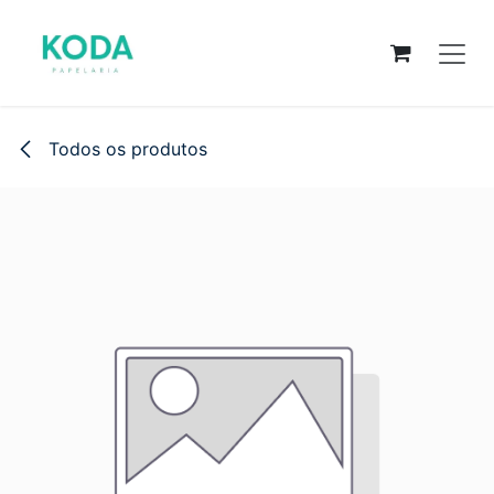
Pular para o conteúdo
Todos os produtos