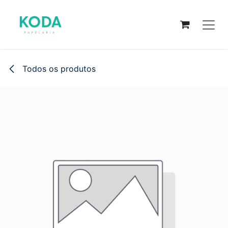
Pular para o conteúdo
Todos os produtos