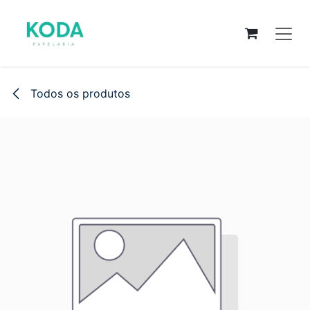
Pular para o conteúdo
Todos os produtos