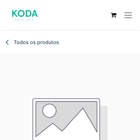
Pular para o conteúdo
Todos os produtos