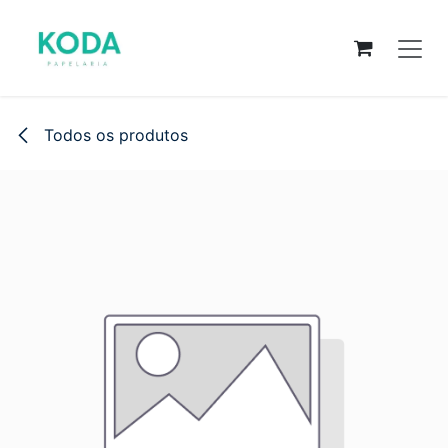
Pular para o conteúdo
Todos os produtos