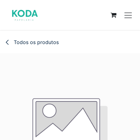
Pular para o conteúdo
Todos os produtos