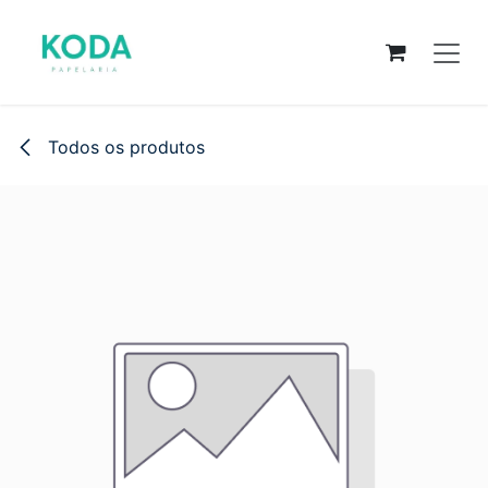
Pular para o conteúdo
Todos os produtos