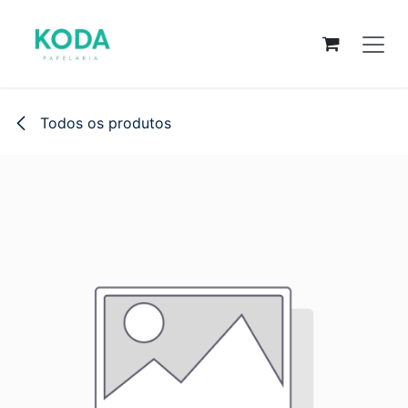
Pular para o conteúdo
Todos os produtos