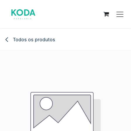
Pular para o conteúdo
Todos os produtos