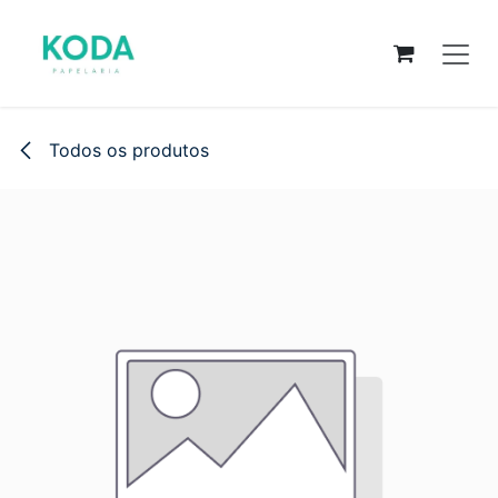
Pular para o conteúdo
Todos os produtos