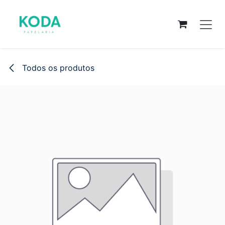
Pular para o conteúdo
Todos os produtos