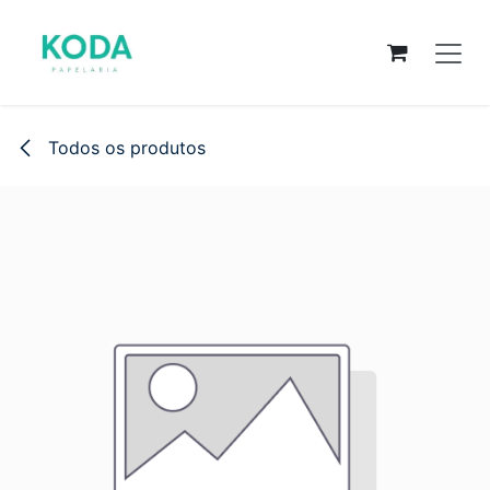
Pular para o conteúdo
Todos os produtos