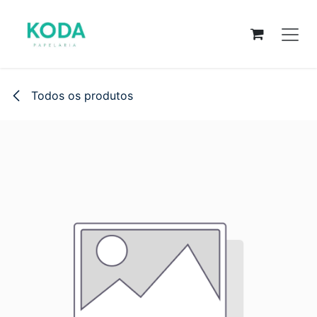
Pular para o conteúdo
Todos os produtos