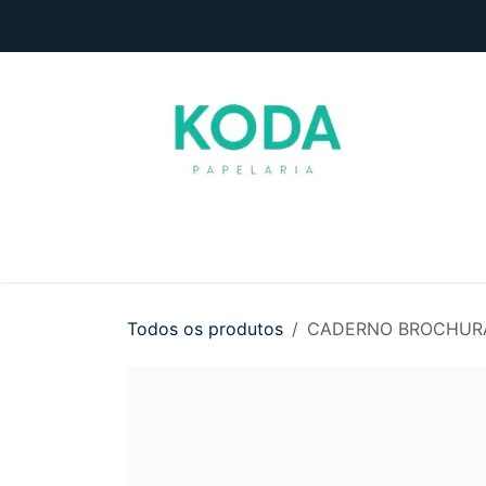
Pular para o conteúdo
Início
Loja
Entre em contato
Todos os produtos
CADERNO BROCHURA