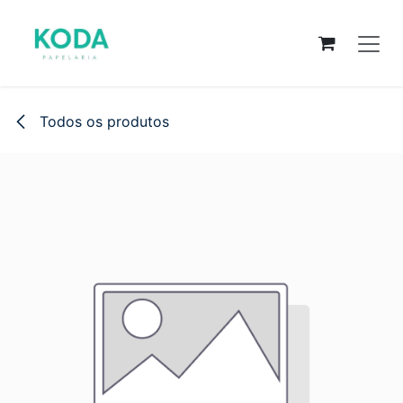
Pular para o conteúdo
Todos os produtos