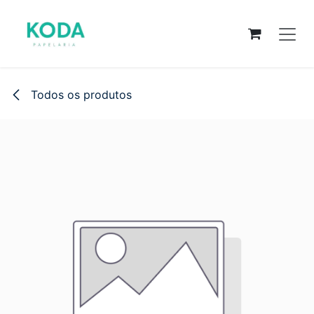
Pular para o conteúdo
Todos os produtos