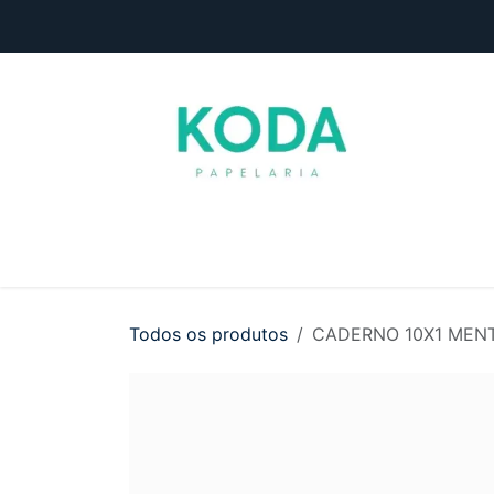
Pular para o conteúdo
Início
Loja
Entre em contato
Todos os produtos
CADERNO 10X1 MEN