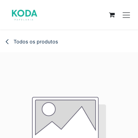
Pular para o conteúdo
Todos os produtos