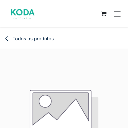
Pular para o conteúdo
Todos os produtos