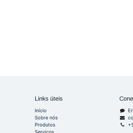
Links úteis
Cone
Início
En
Sobre nós
c
Produtos
+
Serviços